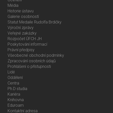
Média
Historie ústavu
Galerie osobností
Statut Medaile Rudolfa Brdičky
Výroční zprávy
Bottom
Veřejné zakázky
Menu
Rozpočet ÚFCH JH
About
Poskytování informací
Us
Právní předpisy
Všeobecné obchodní podmínky
Zpracování osobních údajů
Prohlášení o přístupnosti
Lidé
Bottom
Oddělení
Menu
Centra
Contacts
Ph.D studia
Kariéra
Knihovna
Eduroam
Kontaktní adresa