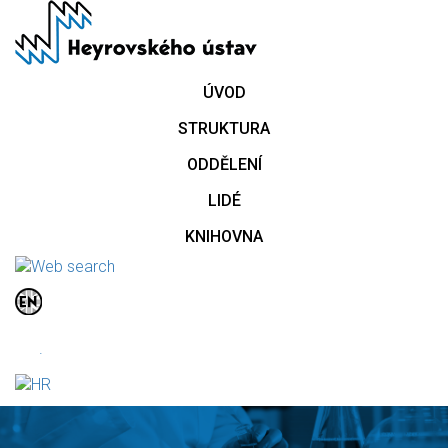
Přejít
k
hlavnímu
obsahu
ÚVOD
STRUKTURA
ODDĚLENÍ
LIDÉ
KNIHOVNA
.