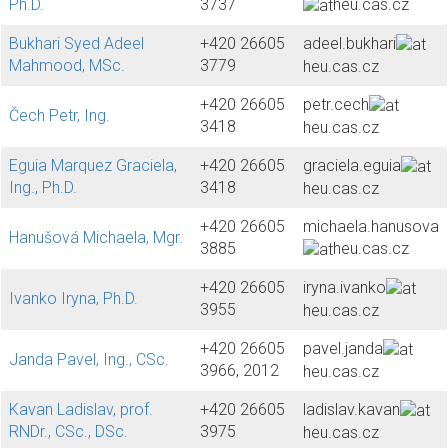
Ph.D.
3737
heu.cas.cz
Bukhari Syed Adeel
+420 26605
adeel.bukhari
Mahmood, MSc.
3779
heu.cas.cz
+420 26605
petr.cech
Čech Petr, Ing.
3418
heu.cas.cz
Eguia Marquez Graciela,
+420 26605
graciela.eguia
Ing., Ph.D.
3418
heu.cas.cz
+420 26605
michaela.hanusova
Hanušová Michaela, Mgr.
3885
heu.cas.cz
+420 26605
iryna.ivanko
Ivanko Iryna, Ph.D.
3955
heu.cas.cz
+420 26605
pavel.janda
Janda Pavel, Ing., CSc.
3966, 2012
heu.cas.cz
Kavan Ladislav, prof.
+420 26605
ladislav.kavan
RNDr., CSc., DSc.
3975
heu.cas.cz