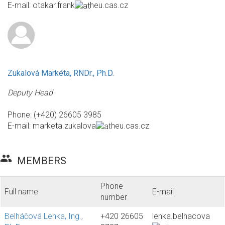
E-mail:
otakar.frank
heu.cas.cz
Zukalová Markéta, RNDr., Ph.D.
Deputy Head
Phone: (+420) 26605 3985
E-mail:
marketa.zukalova
heu.cas.cz
group
MEMBERS
Phone
Full name
E-mail
number
Belháčová Lenka, Ing.,
+420 26605
lenka.belhacova