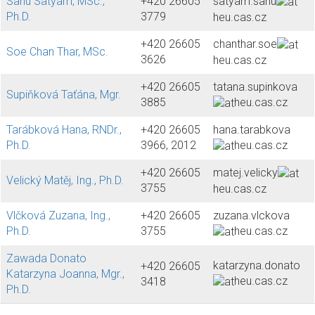
Sahu Satyam, MSc.,
+420 26605
satyam.sahu
Ph.D.
3779
heu.cas.cz
+420 26605
chanthar.soe
Soe Chan Thar, MSc.
3626
heu.cas.cz
+420 26605
tatana.supinkova
Supiňková Taťána, Mgr.
3885
heu.cas.cz
Tarábková Hana, RNDr.,
+420 26605
hana.tarabkova
Ph.D.
3966, 2012
heu.cas.cz
+420 26605
matej.velicky
Velický Matěj, Ing., Ph.D.
3755
heu.cas.cz
Vlčková Zuzana, Ing.,
+420 26605
zuzana.vlckova
Ph.D.
3755
heu.cas.cz
Zawada Donato
katarzyna.donato
+420 26605
Katarzyna Joanna, Mgr.,
heu.cas.cz
3418
Ph.D.