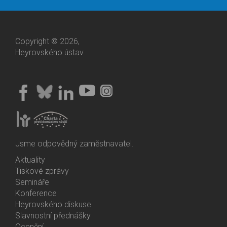
Copyright © 2026,
Heyrovského ústav
Jsme odpovědný zaměstnavatel.
Aktuality
Bottom
Tiskové zprávy
Menu
Semináře
Activities
Konference
Heyrovského diskuse
Slavnostní přednášky
Ocenění