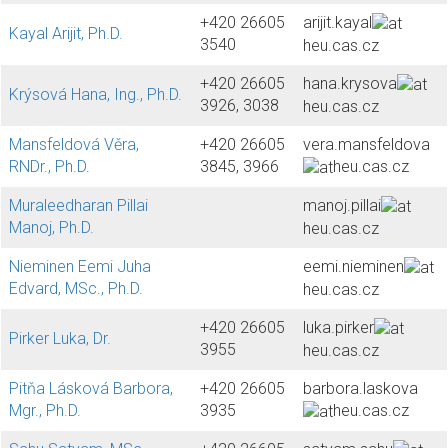
+420 26605
arijit.kayal
Kayal Arijit, Ph.D.
3540
heu.cas.cz
+420 26605
hana.krysova
Krýsová Hana, Ing., Ph.D.
3926, 3038
heu.cas.cz
Mansfeldová Věra,
+420 26605
vera.mansfeldova
RNDr., Ph.D.
3845, 3966
heu.cas.cz
Muraleedharan Pillai
manoj.pillai
Manoj, Ph.D.
heu.cas.cz
Nieminen Eemi Juha
eemi.nieminen
Edvard, MSc., Ph.D.
heu.cas.cz
+420 26605
luka.pirker
Pirker Luka, Dr.
3955
heu.cas.cz
Pitňa Lásková Barbora,
+420 26605
barbora.laskova
Mgr., Ph.D.
3935
heu.cas.cz