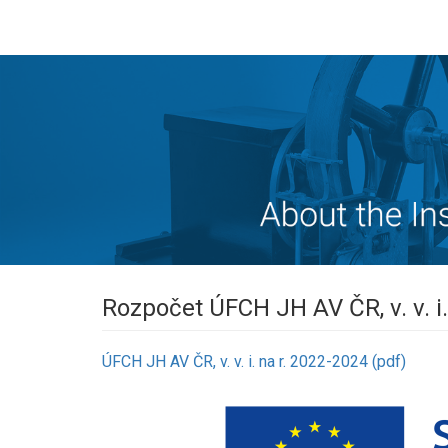
Rozpočet ÚFCH JH AV ČR, v. v. i.
ÚFCH JH AV ČR, v. v. i. na r. 2022-2024 (pdf)