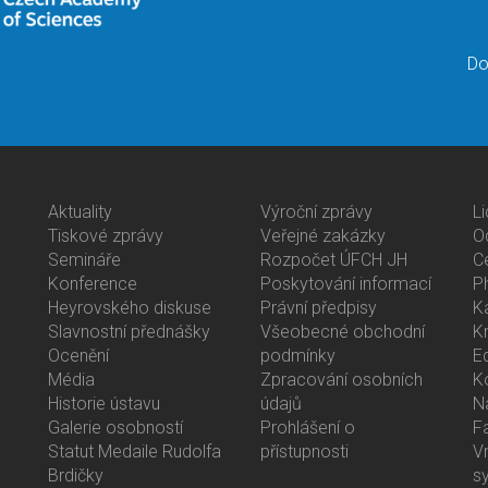
Do
Aktuality
Výroční zprávy
L
Bottom
Bottom
B
Tiskové zprávy
Veřejné zakázky
O
Menu
Menu
M
Semináře
Rozpočet ÚFCH JH
C
Activities
About
C
Konference
Poskytování informací
P
Us
Heyrovského diskuse
Právní předpisy
K
Slavnostní přednášky
Všeobecné obchodní
K
Ocenění
podmínky
E
Média
Zpracování osobních
K
Historie ústavu
údajů
N
Galerie osobností
Prohlášení o
F
Statut Medaile Rudolfa
přístupnosti
V
Brdičky
s