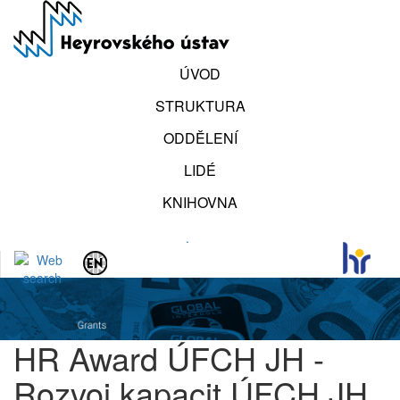
Přejít
k
hlavnímu
obsahu
ÚVOD
STRUKTURA
ODDĚLENÍ
LIDÉ
KNIHOVNA
.
HR Award ÚFCH JH -
Rozvoj kapacit ÚFCH JH,