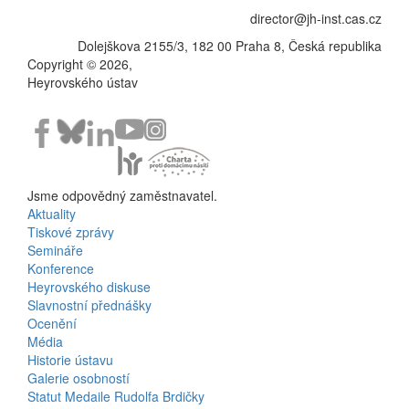
director@jh-inst.cas.cz
Dolejškova 2155/3, 182 00 Praha 8, Česká republika
Copyright © 2026,
Heyrovského ústav
Jsme odpovědný zaměstnavatel.
Aktuality
Bottom
Tiskové zprávy
Semináře
Menu
Konference
Heyrovského diskuse
Activities
Slavnostní přednášky
Ocenění
Média
Historie ústavu
Galerie osobností
Statut Medaile Rudolfa Brdičky