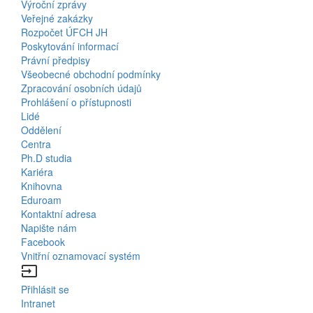
Výroční zprávy
Bottom
Veřejné zakázky
Rozpočet ÚFCH JH
Menu
Poskytování informací
Právní předpisy
About
Všeobecné obchodní podmínky
Us
Zpracování osobních údajů
Prohlášení o přístupnosti
Lidé
Bottom
Oddělení
Centra
Menu
Ph.D studia
Kariéra
Contacts
Knihovna
Eduroam
Kontaktní adresa
Napište nám
Facebook
Vnitřní oznamovací systém
input
Přihlásit se
Bottom
Intranet