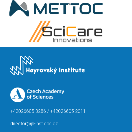
+42026605 3286 / +42026605 2011
director@jh-inst.cas.cz