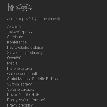
Jsme odpovědný zaměstnavatel.
Aktuality
Bottom
Tiskové zprávy
Menu
Semináře
Activities
Konference
Heyrovského diskuse
Slavnostní přednášky
Ocenění
Média
Historie ústavu
Galerie osobností
Statut Medaile Rudolfa Brdičky
Výroční zprávy
Bottom
Veřejné zakázky
Menu
Rozpočet ÚFCH JH
About
Poskytování informací
Us
Právní předpisy