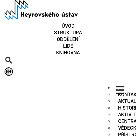
Přejít
k
hlavnímu
obsahu
ÚVOD
STRUKTURA
ODDĚLENÍ
LIDÉ
KNIHOVNA
.
KONTA
AKTUAL
HISTOR
AKTIVI
CENTR
VĚDECK
PŘÍSTR