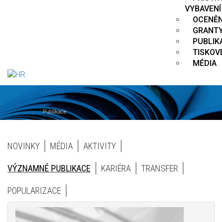
VYBAVENÍ
OCENĚN
GRANT
PUBLIK
TISKOV
MÉDIA
NOVINKY
MÉDIA
AKTIVITY
Homepage
Blocks
VÝZNAMNÉ PUBLIKACE
KARIÉRA
TRANSFER
POPULARIZACE