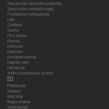
Všeobecné obchodní podmínky
Zpracování osobních údajů
Prohlášení o přístupnosti
Lidé
Bottom
Oddělení
Menu
Centra
Contacts
Ph.D studia
Kariéra
Knihovna
Eduroam
Kontaktní adresa
Napište nám
Facebook
Vnitřní oznamovací systém
input
Přihlásit se
Bottom
Intranet
Menu
Web Mail
Login
Mapa stránek
Vyhledávání