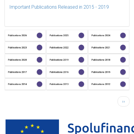
Important Publications Released in 2015 - 2019
Pagination
Násled
››
strán