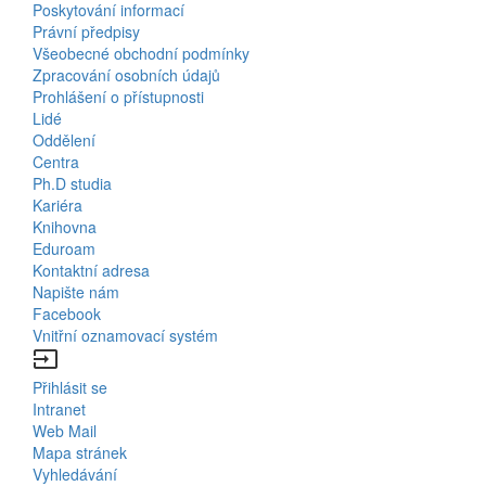
Menu
Poskytování informací
Právní předpisy
About
Všeobecné obchodní podmínky
Us
Zpracování osobních údajů
Prohlášení o přístupnosti
Lidé
Bottom
Oddělení
Centra
Menu
Ph.D studia
Kariéra
Contacts
Knihovna
Eduroam
Kontaktní adresa
Napište nám
Facebook
Vnitřní oznamovací systém
input
Přihlásit se
Bottom
Intranet
Web Mail
Menu
Mapa stránek
Vyhledávání