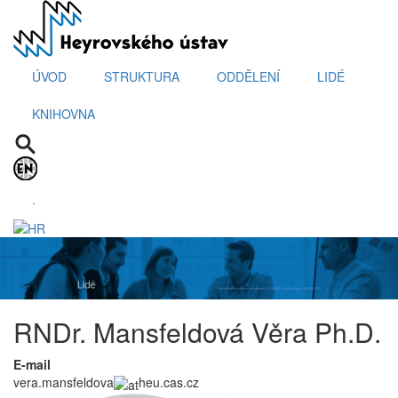
Přejít
k
hlavnímu
obsahu
ÚVOD
STRUKTURA
ODDĚLENÍ
LIDÉ
KNIHOVNA
.
RNDr. Mansfeldová Věra Ph.D.
E-mail
vera.mansfeldova
heu.cas.cz