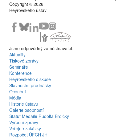
Copyright © 2026,
Heyrovského ústav
Jsme odpovědný zaměstnavatel.
Aktuality
Bottom
Tiskové zprávy
Semináře
Menu
Konference
Heyrovského diskuse
Activities
Slavnostní přednášky
Ocenění
Média
Historie ústavu
Galerie osobností
Statut Medaile Rudolfa Brdičky
Výroční zprávy
Bottom
Veřejné zakázky
Rozpočet ÚFCH JH