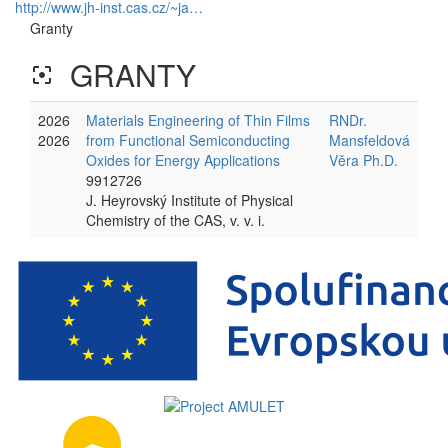
http://www.jh-inst.cas.cz/~ja…
Granty
GRANTY
filter_center_focus
2026
Materials Engineering of Thin Films
RNDr.
2026
from Functional Semiconducting
Mansfeldová
Oxides for Energy Applications
Věra Ph.D.
9912726
J. Heyrovský Institute of Physical
Chemistry of the CAS, v. v. i.