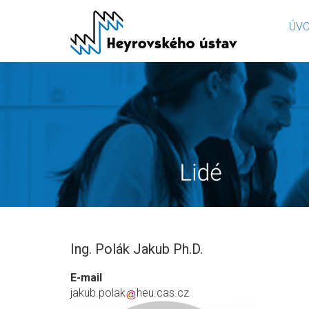
Přejít
ÚV
k
hlavnímu
obsahu
Ing. Polák Jakub Ph.D.
E-mail
jakub.polak
heu.cas.cz