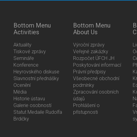
Bottom Menu
Bottom Menu
B
Activities
About Us
C
Aktuality
Výroční zprávy
L
Tiskové zprávy
Veřejné zakázky
O
Semináře
Rozpočet ÚFCH JH
C
Konference
Poskytování informací
P
Heyrovského diskuse
Právní předpisy
K
Slavnostní přednášky
Všeobecné obchodní
K
Ocenění
podmínky
E
Média
Zpracování osobních
K
Historie ústavu
údajů
N
Galerie osobností
Prohlášení o
F
Statut Medaile Rudolfa
přístupnosti
V
Brdičky
s