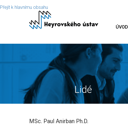
Přejít k hlavnímu obsahu
ÚVOD
MSc. Paul Anirban Ph.D.