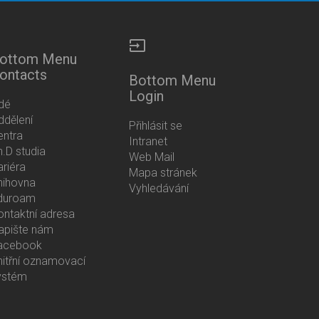
input
ottom Menu
ontacts
Bottom Menu
Login
idé
ddělení
Přihlásit se
entra
Intranet
h.D studia
Web Mail
ariéra
Mapa stránek
nihovna
Vyhledávání
duroam
ontaktní adresa
apište nám
acebook
nitřní oznamovací
ystém