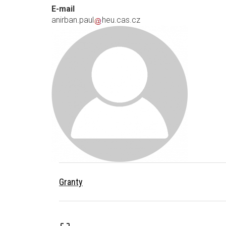
E-mail
anirban.paul
heu.cas.cz
Granty