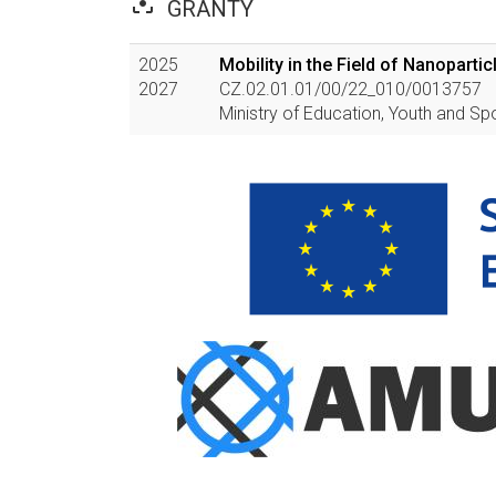
filter_center_focus
GRANTY
2025
Mobility in the Field of Nanopart
2027
CZ.02.01.01/00/22_010/0013757
Ministry of Education, Youth and Sp