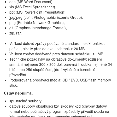
doc (MS Word Document),
xls (MS Excel Spreadsheet),
ppt (MS PowerPoint Presentation),
jpg/jpeg (Joint Photographic Experts Group),
png (Portable Network Graphics),
gif (Graphics Interchange Format),
zip, rar.
Velikost datové zprávy podávané standardní elektronickou
poštou, nikoliv přes datovou schránku: 20 MB
Velikost zprávy dodávané pres datovou schránku: 10 MB
Technické požadavky na obrazové dokumenty: rozlišení
snímání nejméně 300 x 300 dpi, barevná hloubka nejméně 24
bitů nebo 256 stupňů šedi, jde-li výlučně o černobílé
převádění.
Podporovaná předávací média: CD / DVD, USB flash memory
stick.
Ústav nepřijímá:
spustitelné soubory.
datové soubory obsahující tzv. škodlivý kód (chybný datový
formát nebo počítačový program způsobilý přivodit škodu na
informačním systému, programovém vybavení nebo