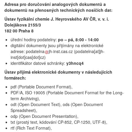
Adresa pro doručování analogových dokumentů a
dokumentů na přenosných technických nosičích dat:
Ústav fyzikální chemie J. Heyrovského AV ČR, v. v. i.
Dolejškova 2155/3
182 00 Praha 8
úřední hodiny podatelny:
po – pá, 8:00 - 14:00
digitální dokumenty jsou přijímány na elektronické
adrese:
podatelna
jh-inst.cas.cz
(podatelna[at]jh-
inst[dot]cas[dot]cz)
identifikátor datové schránky:
y3hncq4
Ústav přijímá elektronické dokumenty v následujících
formátech:
pdf (Portable Document Format),
PDF/A, ISO 19005 (Portable Document Format for the Long-
term Archiving),
odt (Open Document Text), ods (Open Document
Spreadsheet),
odp (Open Document Presentation),
txt (prostý text, kódování CP-852, CP-1250, UTF-8),
rtf (Rich Text Format),