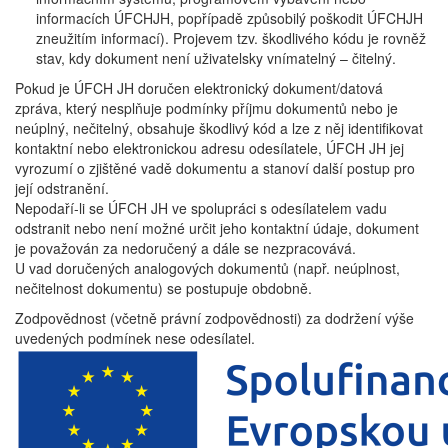
informacích ÚFCHJH, popřípadě způsobilý poškodit ÚFCHJH
zneužitím informací). Projevem tzv. škodlivého kódu je rovněž
stav, kdy dokument není uživatelsky vnímatelný – čitelný.
Pokud je ÚFCH JH doručen elektronický dokument/datová
zpráva, který nesplňuje podmínky příjmu dokumentů nebo je
neúplný, nečitelný, obsahuje škodlivý kód a lze z něj identifikovat
kontaktní nebo elektronickou adresu odesílatele, ÚFCH JH jej
vyrozumí o zjištěné vadě dokumentu a stanoví další postup pro
její odstranění.
Nepodaří-li se ÚFCH JH ve spolupráci s odesílatelem vadu
odstranit nebo není možné určit jeho kontaktní údaje, dokument
je považován za nedoručený a dále se nezpracovává.
U vad doručených analogových dokumentů (např. neúplnost,
nečitelnost dokumentu) se postupuje obdobně.
Zodpovědnost (včetně právní zodpovědnosti) za dodržení výše
uvedených podmínek nese odesílatel.