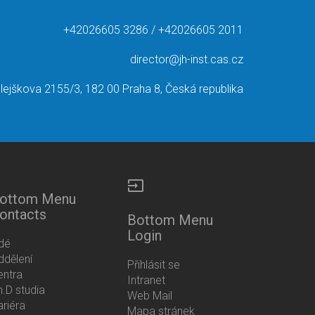
+42026605 3286 / +42026605 2011
director@jh-inst.cas.cz
lejškova 2155/3, 182 00 Praha 8, Česká republika
input
ottom Menu
ontacts
Bottom Menu
Login
idé
ddělení
Přihlásit se
entra
Intranet
h.D studia
Web Mail
ariéra
Mapa stránek