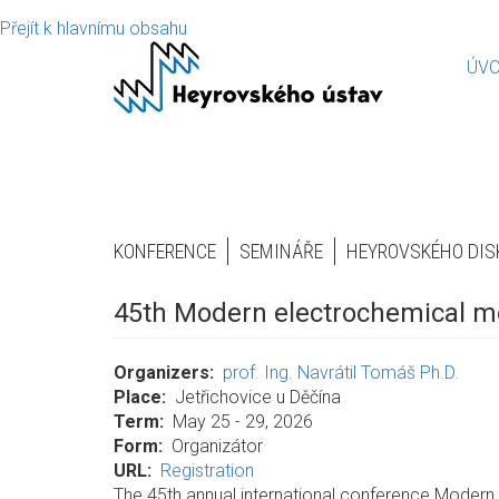
Přejít k hlavnímu obsahu
ÚV
KONFERENCE
SEMINÁŘE
HEYROVSKÉHO DIS
45th Modern electrochemical 
Organizers
prof. Ing. Navrátil Tomáš Ph.D.
Place
Jetřichovice u Děčína
Term
May 25 - 29, 2026
Form
Organizátor
URL
Registration
The 45th annual international conference Moder