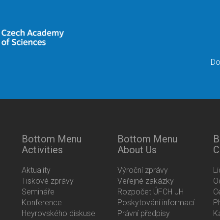
Do
Bottom Menu
Bottom Menu
B
Activities
About Us
C
Aktuality
Výroční zprávy
L
Tiskové zprávy
Veřejné zakázky
O
Semináře
Rozpočet ÚFCH JH
C
Konference
Poskytování informací
P
Heyrovského diskuse
Právní předpisy
K