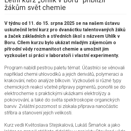
Letní kurz „Uhlík v Boru“ přiblížil
žákům svět chemie
V týdnu od 11. do 15. srpna 2025 se na našem ústavu
uskutečnil letní kurz pro dvanáctku talentovaných žáků
a žaček základních a středních škol s názvem Uhlík v
Boru. Cílem kurzu bylo ukázat mladým zájemcům o
přírodní vědy rozmanitost chemie a umožnit jim
vyzkoušet si práci v laboratoři i vlastní experimenty.
Program nabídl pestrou paletu témat. Účastníci se věnovali
například chemii uhlovodíků a jejich derivátů, polymeraci a
krakování, nebo analýze bílkovin. Vyzkoušeli si různé typy
chemických reakcí včetně přípravy pigmentů, ponořili se do
elektrochemie s praktickými ukázkami elektrolýzy a
pokovování, a také do světa spektroskopie organických
barviv. Zvláštní pozornost si získala příprava nanočástic
stříbra a stanovení jejich velikosti.
Kurz vedli Květoslava Stejskalová, Lukáš Šimaňok a jako