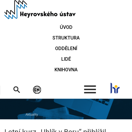
Přejít
k
hlavnímu
obsahu
ÚVOD
STRUKTURA
ODDĚLENÍ
LIDÉ
KNIHOVNA
.