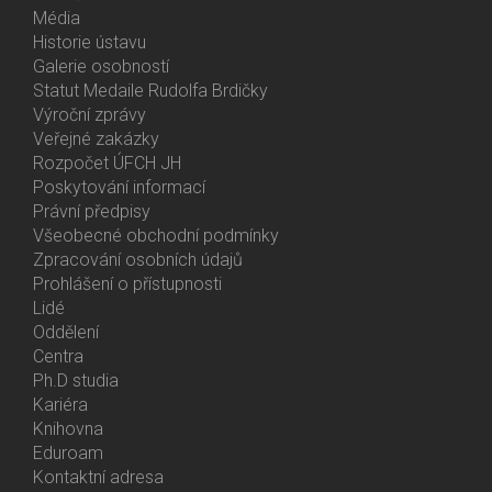
Média
Historie ústavu
Galerie osobností
Statut Medaile Rudolfa Brdičky
Výroční zprávy
Bottom
Veřejné zakázky
Menu
Rozpočet ÚFCH JH
About
Poskytování informací
Us
Právní předpisy
Všeobecné obchodní podmínky
Zpracování osobních údajů
Prohlášení o přístupnosti
Lidé
Bottom
Oddělení
Menu
Centra
Contacts
Ph.D studia
Kariéra
Knihovna
Eduroam
Kontaktní adresa