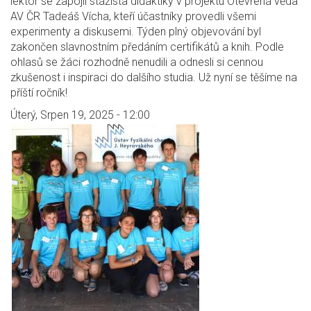
lektor se zapojil stážista didaktiky v projektu Otevřená věda
AV ČR Tadeáš Vícha, kteří účastníky provedli všemi
experimenty a diskusemi. Týden plný objevování byl
zakončen slavnostním předáním certifikátů a knih. Podle
ohlasů se žáci rozhodně nenudili a odnesli si cennou
zkušenost i inspiraci do dalšího studia. Už nyní se těšíme na
příští ročník!
Úterý, Srpen 19, 2025 - 12:00