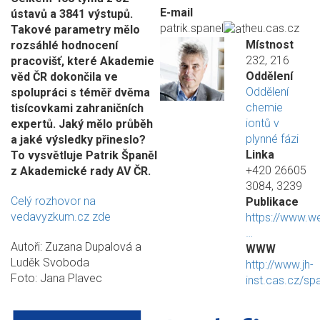
E-mail
ústavů a 3841 výstupů.
patrik.spanel
heu.cas.cz
Takové parametry mělo
Místnost
rozsáhlé hodnocení
232, 216
pracovišť, které Akademie
Oddělení
věd ČR dokončila ve
Oddělení
spolupráci s téměř dvěma
chemie
tisícovkami zahraničních
iontů v
expertů. Jaký mělo průběh
plynné fázi
a jaké výsledky přineslo?
Linka
To vysvětluje Patrik Španěl
+420 26605
z Akademické rady AV ČR.
3084, 3239
Celý rozhovor na
Publikace
vedavyzkum.cz zde
https://www.w
…
Autoři: Zuzana Dupalová a
WWW
Luděk Svoboda
http://www.jh-
Foto: Jana Plavec
inst.cas.cz/sp