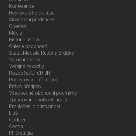
Activities
Konference
Heyrovského diskuse
Slavnostní přednášky
Ocenění
Média
Historie ústavu
Galerie osobností
Statut Medaile Rudolfa Brdičky
Výroční zprávy
Bottom
Veřejné zakázky
Menu
Rozpočet ÚFCH JH
About
Poskytování informací
Us
Právní předpisy
Všeobecné obchodní podmínky
Zpracování osobních údajů
Prohlášení o přístupnosti
Lidé
Bottom
Oddělení
Menu
Centra
Contacts
Ph.D studia