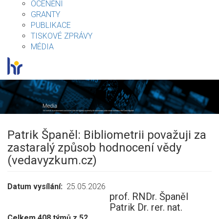
OCENĚNÍ
GRANTY
PUBLIKACE
TISKOVÉ ZPRÁVY
MÉDIA
Patrik Španěl: Bibliometrii považuji za
zastaralý způsob hodnocení vědy
(vedavyzkum.cz)
Datum vysílání
25.05.2026
prof. RNDr. Španěl
Patrik Dr. rer. nat.
Celkem 408 týmů z 52