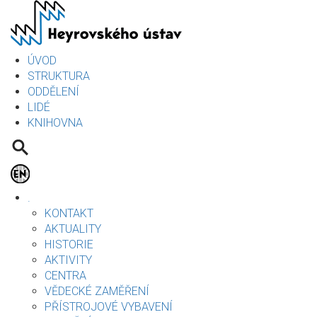
Přejít
k
hlavnímu
obsahu
ÚVOD
STRUKTURA
ODDĚLENÍ
LIDÉ
KNIHOVNA
.
KONTAKT
AKTUALITY
HISTORIE
AKTIVITY
CENTRA
VĚDECKÉ ZAMĚŘENÍ
PŘÍSTROJOVÉ VYBAVENÍ