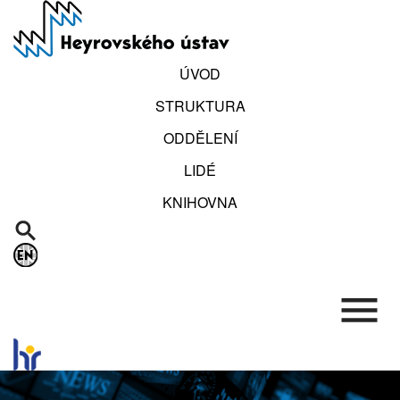
Přejít
k
hlavnímu
obsahu
ÚVOD
STRUKTURA
ODDĚLENÍ
LIDÉ
KNIHOVNA
.