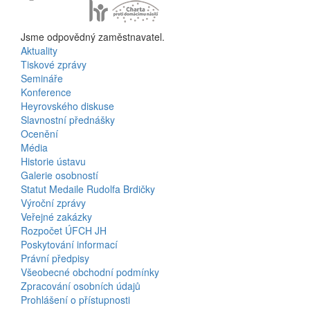
Jsme odpovědný zaměstnavatel.
Aktuality
Bottom
Tiskové zprávy
Semináře
Menu
Konference
Heyrovského diskuse
Activities
Slavnostní přednášky
Ocenění
Média
Historie ústavu
Galerie osobností
Statut Medaile Rudolfa Brdičky
Výroční zprávy
Bottom
Veřejné zakázky
Rozpočet ÚFCH JH
Menu
Poskytování informací
Právní předpisy
About
Všeobecné obchodní podmínky
Us
Zpracování osobních údajů
Prohlášení o přístupnosti