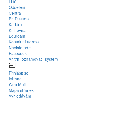
Lidé
Bottom
Oddělení
Centra
Menu
Ph.D studia
Kariéra
Contacts
Knihovna
Eduroam
Kontaktní adresa
Napište nám
Facebook
Vnitřní oznamovací systém
input
Přihlásit se
Bottom
Intranet
Web Mail
Menu
Mapa stránek
Vyhledávání
Login