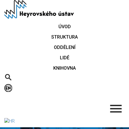
Přejít
k
hlavnímu
obsahu
ÚVOD
STRUKTURA
ODDĚLENÍ
LIDÉ
KNIHOVNA
.