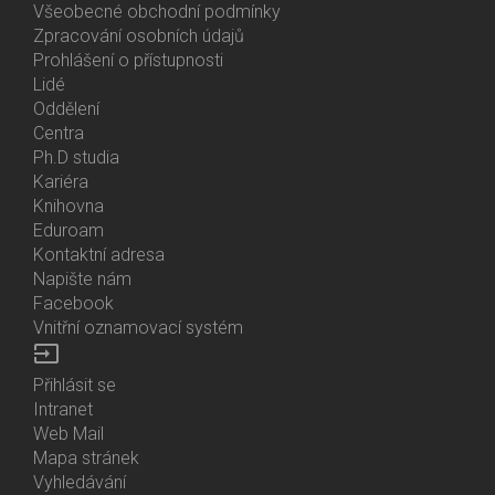
Všeobecné obchodní podmínky
Zpracování osobních údajů
Prohlášení o přístupnosti
Lidé
Bottom
Oddělení
Menu
Centra
Contacts
Ph.D studia
Kariéra
Knihovna
Eduroam
Kontaktní adresa
Napište nám
Facebook
Vnitřní oznamovací systém
input
Přihlásit se
Bottom
Intranet
Menu
Web Mail
Login
Mapa stránek
Vyhledávání