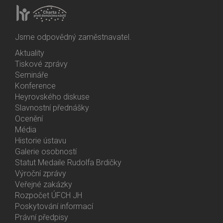
Jsme odpovědný zaměstnavatel.
Aktuality
Bottom
Tiskové zprávy
Menu
Semináře
Activities
Konference
Heyrovského diskuse
Slavnostní přednášky
Ocenění
Média
Historie ústavu
Galerie osobností
Statut Medaile Rudolfa Brdičky
Výroční zprávy
Bottom
Veřejné zakázky
Menu
Rozpočet ÚFCH JH
About
Poskytování informací
Us
Právní předpisy