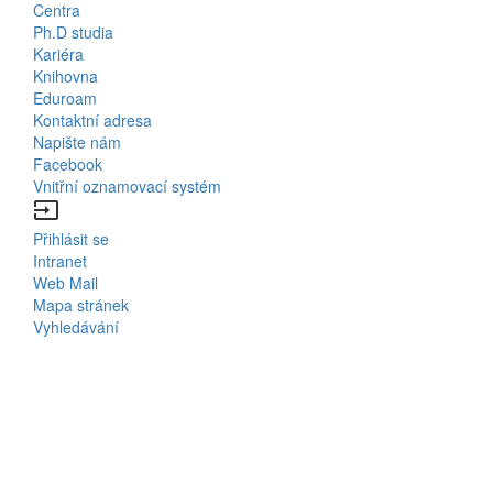
Centra
Menu
Ph.D studia
Kariéra
Contacts
Knihovna
Eduroam
Kontaktní adresa
Napište nám
Facebook
Vnitřní oznamovací systém
input
Přihlásit se
Bottom
Intranet
Web Mail
Menu
Mapa stránek
Vyhledávání
Login