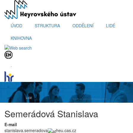
Přejít
k
hlavnímu
obsahu
ÚVOD
STRUKTURA
ODDĚLENÍ
LIDÉ
KNIHOVNA
.
Semerádová Stanislava
E-mail
stanislava.semeradova
heu.cas.cz