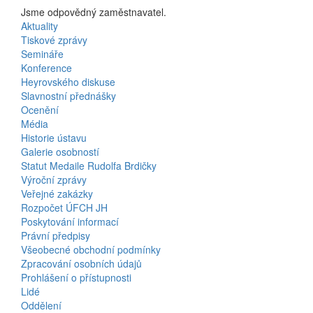
Jsme odpovědný zaměstnavatel.
Aktuality
Bottom
Tiskové zprávy
Semináře
Menu
Konference
Heyrovského diskuse
Activities
Slavnostní přednášky
Ocenění
Média
Historie ústavu
Galerie osobností
Statut Medaile Rudolfa Brdičky
Výroční zprávy
Bottom
Veřejné zakázky
Rozpočet ÚFCH JH
Menu
Poskytování informací
Právní předpisy
About
Všeobecné obchodní podmínky
Us
Zpracování osobních údajů
Prohlášení o přístupnosti
Lidé
Bottom
Oddělení