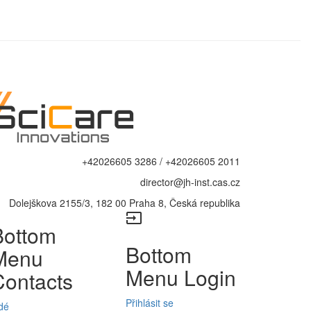
+42026605 3286 / +42026605 2011
director@jh-inst.cas.cz
Dolejškova 2155/3, 182 00 Praha 8, Česká republika
input
Bottom
Bottom
Menu
Menu Login
Contacts
Přihlásit se
dé