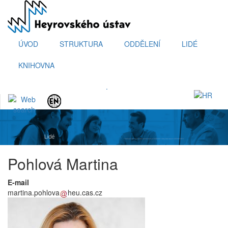
Přejít
k
hlavnímu
obsahu
ÚVOD
STRUKTURA
ODDĚLENÍ
LIDÉ
KNIHOVNA
.
Pohlová Martina
E-mail
martina.pohlova
heu.cas.cz