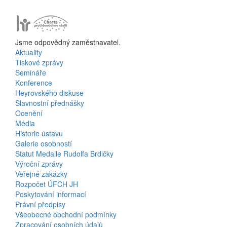
Jsme odpovědný zaměstnavatel.
Aktuality
Bottom
Tiskové zprávy
Semináře
Menu
Konference
Heyrovského diskuse
Activities
Slavnostní přednášky
Ocenění
Média
Historie ústavu
Galerie osobností
Statut Medaile Rudolfa Brdičky
Výroční zprávy
Bottom
Veřejné zakázky
Rozpočet ÚFCH JH
Menu
Poskytování informací
Právní předpisy
About
Všeobecné obchodní podmínky
Zpracování osobních údajů