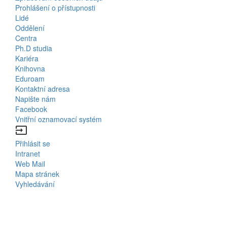
Us
Prohlášení o přístupnosti
Lidé
Bottom
Oddělení
Centra
Menu
Ph.D studia
Kariéra
Contacts
Knihovna
Eduroam
Kontaktní adresa
Napište nám
Facebook
Vnitřní oznamovací systém
input
Přihlásit se
Bottom
Intranet
Web Mail
Menu
Mapa stránek
Vyhledávání
Login