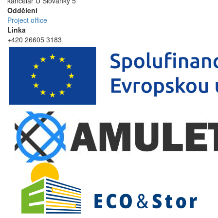
kancelář U Slovanky 5
Oddělení
Project office
Linka
+420 26605 3183