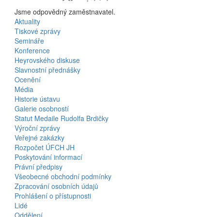
Jsme odpovědný zaměstnavatel.
Aktuality
Bottom
Tiskové zprávy
Semináře
Menu
Konference
Heyrovského diskuse
Activities
Slavnostní přednášky
Ocenění
Média
Historie ústavu
Galerie osobností
Statut Medaile Rudolfa Brdičky
Výroční zprávy
Bottom
Veřejné zakázky
Rozpočet ÚFCH JH
Menu
Poskytování informací
Právní předpisy
About
Všeobecné obchodní podmínky
Us
Zpracování osobních údajů
Prohlášení o přístupnosti
Lidé
Oddělení