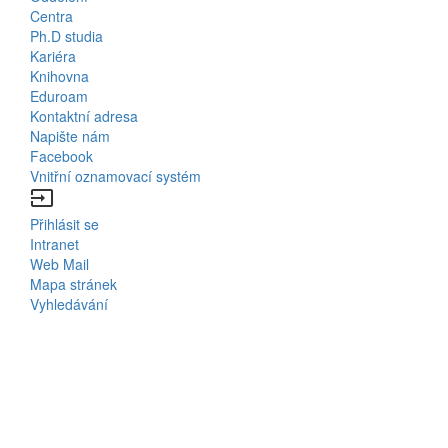
Bottom
Centra
Menu
Ph.D studia
Kariéra
Contacts
Knihovna
Eduroam
Kontaktní adresa
Napište nám
Facebook
Vnitřní oznamovací systém
input
Přihlásit se
Bottom
Intranet
Web Mail
Menu
Mapa stránek
Vyhledávání
Login