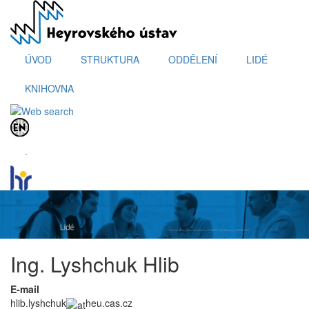
Přejít
k
hlavnímu
obsahu
ÚVOD
STRUKTURA
ODDĚLENÍ
LIDÉ
KNIHOVNA
.
Ing. Lyshchuk Hlib
E-mail
hlib.lyshchuk
heu.cas.cz