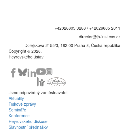
+42026605 3286 / +42026605 2011
director@jh-inst.cas.cz
Dolejškova 2155/3, 182 00 Praha 8, Česká republika
Copyright © 2026,
Heyrovského ústav
Jsme odpovědný zaměstnavatel.
Aktuality
Bottom
Tiskové zprávy
Semináře
Menu
Konference
Heyrovského diskuse
Activities
Slavnostní přednášky