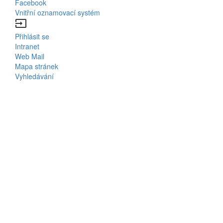
Facebook
Vnitřní oznamovací systém
input
Přihlásit se
Bottom
Intranet
Web Mail
Menu
Mapa stránek
Vyhledávání
Login