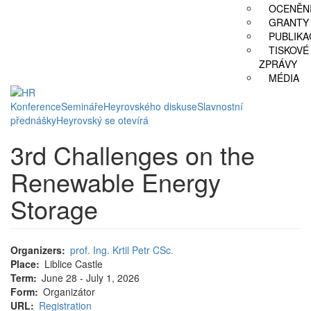
OCENĚN
GRANTY
PUBLIKA
TISKOVÉ
ZPRÁVY
MÉDIA
Konference
Semináře
Heyrovského diskuse
Slavnostní
přednášky
Heyrovský se otevírá
3rd Challenges on the
Renewable Energy
Storage
Organizers
prof. Ing. Krtil Petr CSc.
Place
Liblice Castle
Term
June 28 - July 1, 2026
Form
Organizátor
URL
Registration