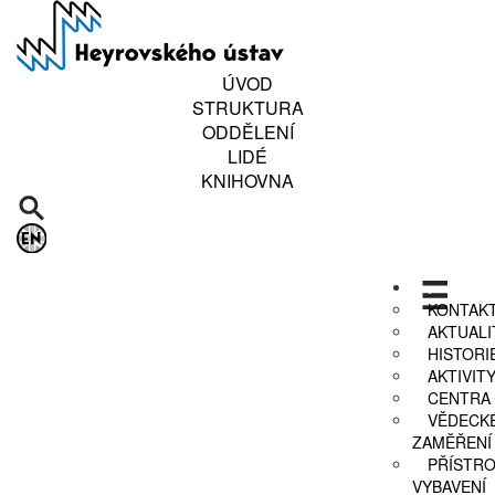
Přejít
k
hlavnímu
obsahu
ÚVOD
STRUKTURA
ODDĚLENÍ
LIDÉ
KNIHOVNA
.
KONTAK
AKTUALI
HISTORI
AKTIVIT
CENTRA
VĚDECK
ZAMĚŘENÍ
PŘÍSTR
VYBAVENÍ