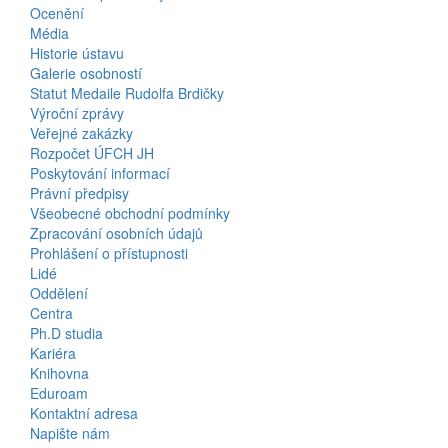
Ocenění
Média
Historie ústavu
Galerie osobností
Statut Medaile Rudolfa Brdičky
Výroční zprávy
Bottom
Veřejné zakázky
Rozpočet ÚFCH JH
Menu
Poskytování informací
Právní předpisy
About
Všeobecné obchodní podmínky
Us
Zpracování osobních údajů
Prohlášení o přístupnosti
Lidé
Bottom
Oddělení
Centra
Menu
Ph.D studia
Kariéra
Contacts
Knihovna
Eduroam
Kontaktní adresa
Napište nám