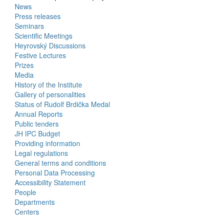
News
Bottom
Press releases
Seminars
Menu
Scientific Meetings
Heyrovský Discussions
Activities
Festive Lectures
Prizes
Media
History of the Institute
Gallery of personalities
Status of Rudolf Brdička Medal
Annual Reports
Bottom
Public tenders
JH IPC Budget
Menu
Providing information
Legal regulations
About
General terms and conditions
Us
Personal Data Processing
Accessibility Statement
People
Bottom
Departments
Centers