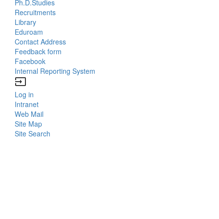
Menu
Ph.D.Studies
Recruitments
Contacts
Library
Eduroam
Contact Address
Feedback form
Facebook
Internal Reporting System
input
Log in
Bottom
Intranet
Web Mail
Menu
Site Map
Site Search
Login