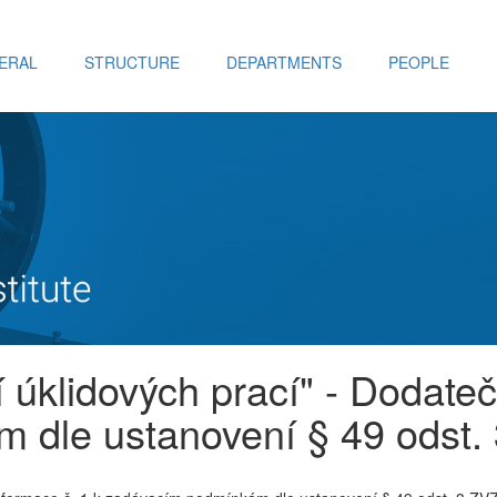
ERAL
STRUCTURE
DEPARTMENTS
PEOPLE
í úklidových prací" - Dodate
 dle ustanovení § 49 odst.