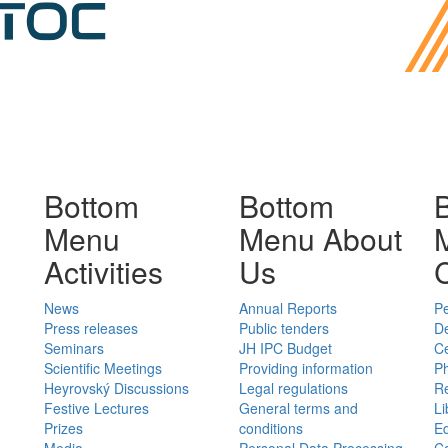
Bottom
Bottom
Menu
Menu About
Activities
Us
News
Annual Reports
P
Press releases
Public tenders
D
Seminars
JH IPC Budget
C
Scientific Meetings
Providing information
Ph
Heyrovský Discussions
Legal regulations
Re
Festive Lectures
General terms and
Li
Prizes
conditions
E