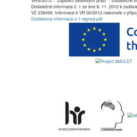
VR/6/2012 - "Zajištění úklidových prací" - Dodatečné
Dodatečné informace č. 1 ze dne 8. 11. 2012 k zadáva
VZ 236499. Informace k VR 06/2012 naleznete v přip
Dodatecne-informace-c-1-signed.pdf