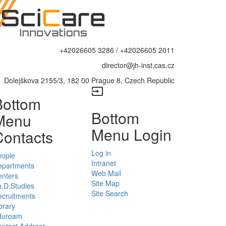
+42026605 3286 / +42026605 2011
director@jh-inst.cas.cz
Dolejškova 2155/3, 182 00 Prague 8, Czech Republic
input
Bottom
Bottom
Menu
Menu Login
Contacts
Log in
eople
Intranet
epartments
Web Mail
enters
Site Map
.D.Studies
Site Search
cruitments
brary
duroam