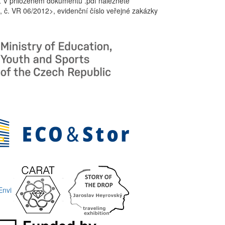
Z V přiloženém dokumentu .pdf naleznete
 č. VR 06/2012>, evidenční číslo veřejné zakázky