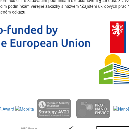
 informace č. 1 k zadávacím podmínkám dle ustanovení § 49 odst. 3 ZV
cím podmínkám veřejné zakázky s názvem "Zajištění úklidových prací",
ojeném odkazu.