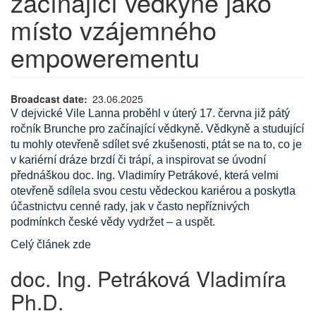
začínající vědkyně jako
místo vzájemného
empowerementu
Broadcast date
23.06.2025
V dejvické Vile Lanna proběhl v úterý 17. června již pátý
ročník Brunche pro začínající vědkyně. Vědkyně a studující
tu mohly otevřeně sdílet své zkušenosti, ptát se na to, co je
v kariérní dráze brzdí či trápí, a inspirovat se úvodní
přednáškou doc. Ing. Vladimíry Petrákové, která velmi
otevřeně sdílela svou cestu vědeckou kariérou a poskytla
účastnictvu cenné rady, jak v často nepříznivých
podmínkch české vědy vydržet – a uspět.
Celý článek zde
doc. Ing. Petráková Vladimíra
Ph.D.