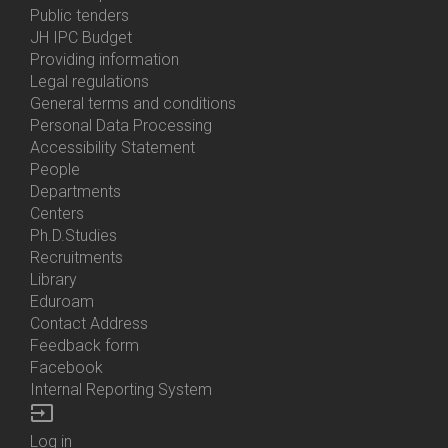
Bottom
Public tenders
Menu
JH IPC Budget
About
Providing information
Us
Legal regulations
General terms and conditions
Personal Data Processing
Accessibility Statement
People
Bottom
Departments
Menu
Centers
Contacts
Ph.D.Studies
Recruitments
Library
Eduroam
Contact Address
Feedback form
Facebook
Internal Reporting System
input
Log in