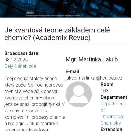
Je kvantová teorie základem celé
chemie? (Academix Revue)
Broadcast date
Mgr. Martinka Jakub
08.12.2025
Celý článek zde
E-mail
jakub.martinka
heu.cas.cz
Esej sleduje staletý příběh,
Room
který začal Schrödingerovou
103
rovnicí a vede až k dnešní
Department
kvantové chemii – oboru,
Department
jenž se snaží propojit fyzikální
of
zákony mikrosvěta s
Theoretical
komplexními procesy chemie
Chemistry
a biologie. Jakub Martinka
Extension
ukazuje, jak kvantová