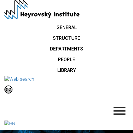
Skip
to
main
content
GENERAL
STRUCTURE
DEPARTMENTS
PEOPLE
LIBRARY
.