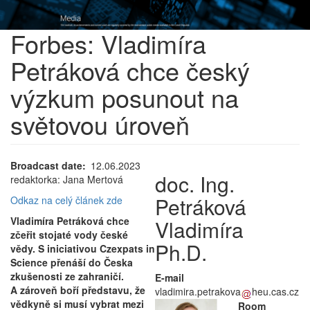
Forbes: Vladimíra
Petráková chce český
výzkum posunout na
světovou úroveň
Broadcast date
12.06.2023
doc. Ing.
redaktorka: Jana Mertová
Petráková
Odkaz na celý článek zde
Vladimíra Petráková chce
Vladimíra
zčeřit stojaté vody české
Ph.D.
vědy. S iniciativou Czexpats in
Science přenáší do Česka
zkušenosti ze zahraničí.
E-mail
A zároveň boří představu, že
vladimira.petrakova
heu.cas.cz
vědkyně si musí vybrat mezi
Room