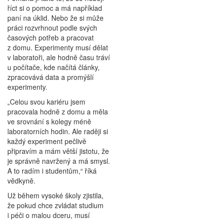
říct si o pomoc a má například
paní na úklid. Nebo že si může
práci rozvrhnout podle svých
časových potřeb a pracovat
z domu. Experimenty musí dělat
v laboratoři, ale hodně času tráví
u počítače, kde načítá články,
zpracovává data a promýšlí
experimenty.
„Celou svou kariéru jsem
pracovala hodně z domu a měla
ve srovnání s kolegy méně
laboratorních hodin. Ale raději si
každý experiment pečlivě
připravím a mám větší jistotu, že
je správně navržený a má smysl.
A to radím i studentům,“ říká
vědkyně.
Už během vysoké školy zjistila,
že pokud chce zvládat studium
i péči o malou dceru, musí