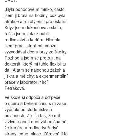
ČVUT.
„Byla pohodové miminko, často
jsem ji brala na hodiny, což byla
atrakce a rozptýlení i pro ostatní.
Když jsem dokončovala školu,
řešila jsem, jak skloubit
rodičovství a kariéru. Hledala
jsem práci, která mi umožní
vyzvedávat dceru brzy ze školky.
Rozhodla jsem se proto jít na
doktorát, který mi tuhle flexibilitu
dal. A tam se najednou zažehla
jiskra a mě chytla experimentální
práce v laboratoři,“ líčí
Petráková.
Ve škole si odpočala od péče
o dceru a během času s ní zase
vypnula od studentských
povinností. Zjistila tak, že mít
v životě obojí není vůbec špatné,
že kariéra a rodina tvoří dvě
strany jedné mince. Zároveň jí to