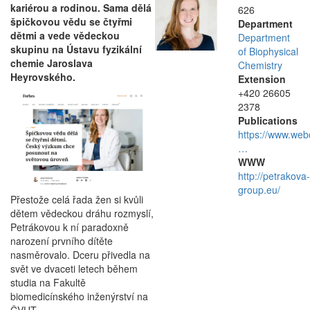
kariérou a rodinou. Sama dělá
626
špičkovou vědu se čtyřmi
Department
dětmi a vede vědeckou
Department
skupinu na Ústavu fyzikální
of Biophysical
chemie Jaroslava
Chemistry
Heyrovského.
Extension
+420 26605
2378
Publications
https://www.web
…
WWW
http://petrakova-
group.eu/
Přestože celá řada žen si kvůli
dětem vědeckou dráhu rozmyslí,
Petrákovou k ní paradoxně
narození prvního dítěte
nasměrovalo. Dceru přivedla na
svět ve dvaceti letech během
studia na Fakultě
biomedicínského inženýrství na