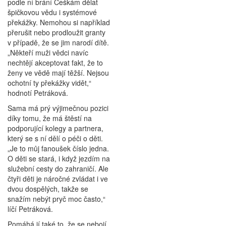
podle ní brání Češkám dělat
špičkovou vědu i systémové
překážky. Nemohou si například
přerušit nebo prodloužit granty
v případě, že se jim narodí dítě.
„Někteří muži vědci navíc
nechtějí akceptovat fakt, že to
ženy ve vědě mají těžší. Nejsou
ochotní ty překážky vidět,“
hodnotí Petráková.
Sama má prý výjimečnou pozici
díky tomu, že má štěstí na
podporující kolegy a partnera,
který se s ní dělí o péči o děti.
„Je to můj fanoušek číslo jedna.
O děti se stará, i když jezdím na
služební cesty do zahraničí. Ale
čtyři děti je náročné zvládat i ve
dvou dospělých, takže se
snažím nebýt pryč moc často,“
líčí Petráková.
Pomáhá jí také to, že se nebojí