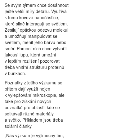
Se svým týmem chce dosáhnout
ještě větší míry detailu. Využívá
k tomu kovové nanočástice,
které silně interagují se světlem.
Zesilují optickou odezvu molekul
a umožňují manipulovat se
světlem, měnit jeho barvu nebo
směr. Pomocí nich chce vytvořit
jakousi lupu, která umožní
v lepším rozlišení pozorovat
třeba vnitřní strukturu proteinů
v buňkách.
Poznatky z jejího výzkumu se
přitom dají využít nejen
k vylepšování mikroskopie, ale
také pro získání nových
poznatků pro oblasti, kde se
setkávají různé materiály
a světlo. Příkladem jsou třeba
solární články.
„Náš výzkum je výjimečný tím,