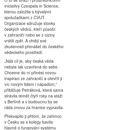
O to se snaží i prostřednictvím
iniciativy Czexpats in Science,
kterou založila s bývalými
spolužačkami z ČVUT.
Organizace sdružuje stovky
českých vědců, kteří působí
v zahraničí nebo se z ciziny
vrátili zpět. A chtějí své
zkušenosti přenášet do českého
vědeckého prostředí.
„Náš cíl je, aby česká věda
nebyla tak uzavřená do sebe.
Chceme do ní přinést novou
inspiraci ze zahraničí a otevřít ji
víc novým lidem i nápadům,“
přibližuje Petráková, která sama
strávila téměř čtyři roky na stáži
v Berlíně a v budoucnu by se
ráda znovu za hranice vypravila.
Překvapilo ji přitom, že zatímco
v Česku se s kolegy bavila
hlavně o fungování systému