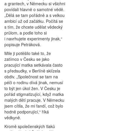
a grantech, v Německu si všichni
povídali hlavně o samotné vědě.
„Dělá se tam pořádně a s velkou
ambicí už od začátku. Počítá se
s tím, že chcete udělat vědecký
průlom, a podle toho si
i navrhujete experimenty jinak,“
popisuje Petráková.
Mile ji potěšilo také to, že
zatímco v Česku se jako
pracující matka setkávala často
s předsudky, v Berlíně sklízela
obdiv. „Společnost se tam na
péči o rodinu dívá jinak, nemusí
to být jen úkol žen. V Česku je
pořád stigmatizující, když matka
malých dětí pracuje. V Německu
jsem cítila, že mi fandí, což bylo
hodně podporující,“ říká
vědkyně.
Kromě společenských tlaků