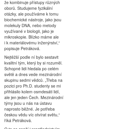
že kombinuje přístupy různých
oborů. Studujeme fyzikální
otázky, ale používáme k tomu
biochemické nástroje, jako jsou
molekuly DNA, nebo metody
využívané v biologii, jako je
mikroskopie. Blízko máme ale
i k materiálovému inženýrství,“
popisuje Petráková.
Nejtěžší podle ní bylo sestavit
kvalitní tým, který by si rozuměl.
Schopné lidi hledala po celém
světě a dnes vede mezinárodní
skupinu sedmi vědců. „Třeba na
pozici pro Ph.D. studenty se mi
přihlásilo kolem osmdesáti lidí,
ale jen jeden Čech. Mezinárodní
týmy jsou u nás na ústavu
naprosto běžné. Je potřeba
českou vědu víc otvírat světu,“
říká Petráková.