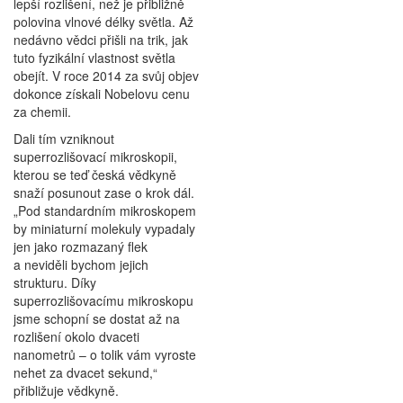
lepší rozlišení, než je přibližně
polovina vlnové délky světla. Až
nedávno vědci přišli na trik, jak
tuto fyzikální vlastnost světla
obejít. V roce 2014 za svůj objev
dokonce získali Nobelovu cenu
za chemii.
Dali tím vzniknout
superrozlišovací mikroskopii,
kterou se teď česká vědkyně
snaží posunout zase o krok dál.
„Pod standardním mikroskopem
by miniaturní molekuly vypadaly
jen jako rozmazaný flek
a neviděli bychom jejich
strukturu. Díky
superrozlišovacímu mikroskopu
jsme schopní se dostat až na
rozlišení okolo dvaceti
nanometrů – o tolik vám vyroste
nehet za dvacet sekund,“
přibližuje vědkyně.