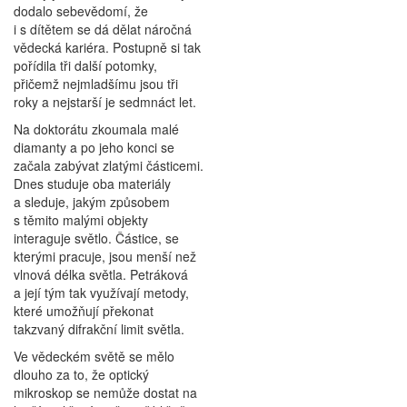
dodalo sebevědomí, že
i s dítětem se dá dělat náročná
vědecká kariéra. Postupně si tak
pořídila tři další potomky,
přičemž nejmladšímu jsou tři
roky a nejstarší je sedmnáct let.
Na doktorátu zkoumala malé
diamanty a po jeho konci se
začala zabývat zlatými částicemi.
Dnes studuje oba materiály
a sleduje, jakým způsobem
s těmito malými objekty
interaguje světlo. Částice, se
kterými pracuje, jsou menší než
vlnová délka světla. Petráková
a její tým tak využívají metody,
které umožňují překonat
takzvaný difrakční limit světla.
Ve vědeckém světě se mělo
dlouho za to, že optický
mikroskop se nemůže dostat na