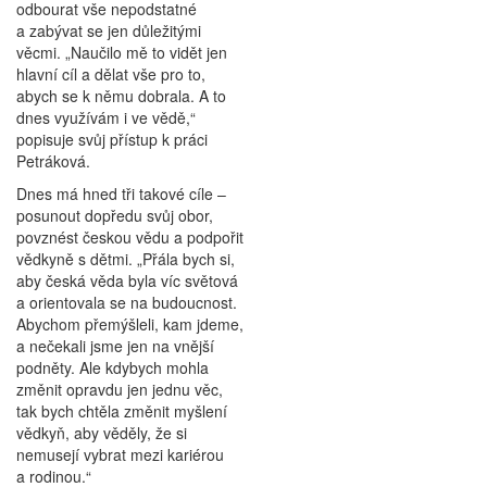
odbourat vše nepodstatné
a zabývat se jen důležitými
věcmi. „Naučilo mě to vidět jen
hlavní cíl a dělat vše pro to,
abych se k němu dobrala. A to
dnes využívám i ve vědě,“
popisuje svůj přístup k práci
Petráková.
Dnes má hned tři takové cíle –
posunout dopředu svůj obor,
povznést českou vědu a podpořit
vědkyně s dětmi. „Přála bych si,
aby česká věda byla víc světová
a orientovala se na budoucnost.
Abychom přemýšleli, kam jdeme,
a nečekali jsme jen na vnější
podněty. Ale kdybych mohla
změnit opravdu jen jednu věc,
tak bych chtěla změnit myšlení
vědkyň, aby věděly, že si
nemusejí vybrat mezi kariérou
a rodinou.“