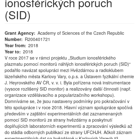
ionosférických poruch
(SID)
Grant Agency
Academy of Sciences of the Czech Republic
Number
R200401721
Year from
2018
Year to
2018
V roce 2017 se v rámci projektu „Studium ionosférického
plazmatu pomocí monitorů náhlých ionosférických poruch (SID)“
podařilo navázat spolupráci mezi Hvězdárnou a radioklubem
lázeňského města Karlovy Vary, o.p.s. a Ústavem fyzikální chemie
J. Heyrovského AV ČR, v. v. i. Byla pořízena nová instrumentace
(vysoce rozlišený SID monitor) a realizovány další činnosti (např.
organizace vzdělávacího a popularizačního workshopu).
Domníváme se, že jsou nastaveny podmínky pro pokračování v
této spolupráce i v roce 2018. Hlavní význam spolupráce spočívá
především v zajištění experimentálních dat zaznamenaných
pomocí SID monitorů ze strany hvězdárny a poskytnutí
doplňujících laboratorních experimentů a zpracování výsledků až
do stádia odborných publikací ze strany UFCHJH. Ačkoli záznam
experimentálních dat na hvězdárně v Karlových Varech již