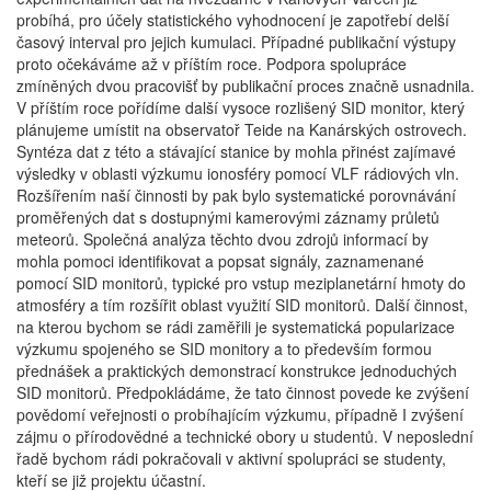
probíhá, pro účely statistického vyhodnocení je zapotřebí delší
časový interval pro jejich kumulaci. Případné publikační výstupy
proto očekáváme až v příštím roce. Podpora spolupráce
zmíněných dvou pracovišť by publikační proces značně usnadnila.
V příštím roce pořídíme další vysoce rozlišený SID monitor, který
plánujeme umístit na observatoř Teide na Kanárských ostrovech.
Syntéza dat z této a stávající stanice by mohla přinést zajímavé
výsledky v oblasti výzkumu ionosféry pomocí VLF rádiových vln.
Rozšířením naší činnosti by pak bylo systematické porovnávání
proměřených dat s dostupnými kamerovými záznamy průletů
meteorů. Společná analýza těchto dvou zdrojů informací by
mohla pomoci identifikovat a popsat signály, zaznamenané
pomocí SID monitorů, typické pro vstup meziplanetární hmoty do
atmosféry a tím rozšířit oblast využití SID monitorů. Další činnost,
na kterou bychom se rádi zaměřili je systematická popularizace
výzkumu spojeného se SID monitory a to především formou
přednášek a praktických demonstrací konstrukce jednoduchých
SID monitorů. Předpokládáme, že tato činnost povede ke zvýšení
povědomí veřejnosti o probíhajícím výzkumu, případně I zvýšení
zájmu o přírodovědné a technické obory u studentů. V neposlední
řadě bychom rádi pokračovali v aktivní spolupráci se studenty,
kteří se již projektu účastní.