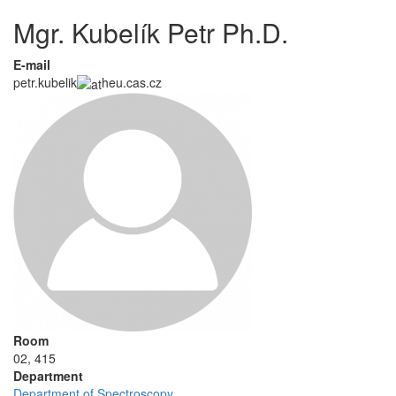
Mgr. Kubelík Petr Ph.D.
E-mail
petr.kubelik
heu.cas.cz
Room
02, 415
Department
Department of Spectroscopy