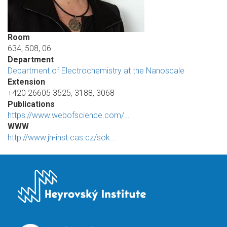
Room
634, 508, 06
Department
Department of Electrochemistry at the Nanoscale
Extension
+420 26605 3525, 3188, 3068
Publications
https://www.webofscience.com/…
WWW
http://www.jh-inst.cas.cz/sok…