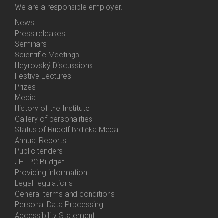
We are a responsible employer.
News
Bottom
Press releases
Menu
Seminars
Activities
Scientific Meetings
Heyrovský Discussions
Festive Lectures
Prizes
Media
History of the Institute
Gallery of personalities
Status of Rudolf Brdička Medal
Annual Reports
Bottom
Public tenders
Menu
JH IPC Budget
About
Providing information
Us
Legal regulations
General terms and conditions
Personal Data Processing
Accessibility Statement