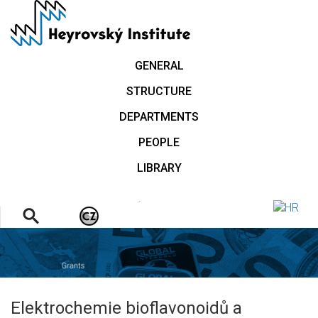
Skip
to
main
content
GENERAL
STRUCTURE
DEPARTMENTS
PEOPLE
LIBRARY
.
Elektrochemie bioflavonoidů a