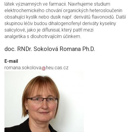
látek významných ve farmacii. Navrhujeme studium
elektrochemického chování organických heterosloučenin
obsahující kyslík nebo dusík např. derivátů flavonoidů. Další
skupinou léčiv budou dihalogenofenyl deriváty kyseliny
salicylové, jako je diflunisal, který patří mezi
analgetika s dlouhotrvajícím účinkem.
doc. RNDr. Sokolová Romana Ph.D.
E-mail
romana.sokolova
heu.cas.cz