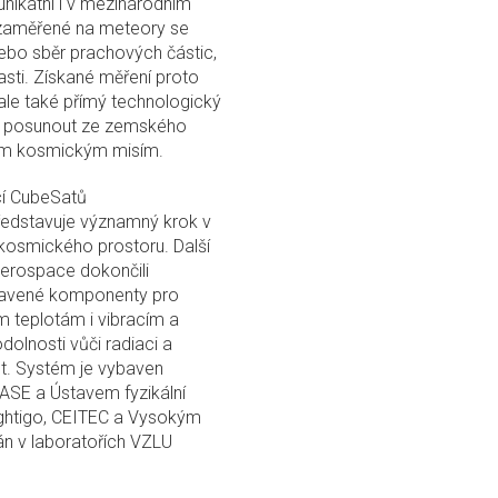
unikátní i v mezinárodním
 zaměřené na meteory se
ebo sběr prachových částic,
lasti. Získané měření proto
ale také přímý technologický
ně posunout ze zemského
ným kosmickým misím.
cí CubeSatů
ředstavuje významný krok v
kosmického prostoru. Další
Aerospace dokončili
ybavené komponenty pro
 teplotám i vibracím a
dolnosti vůči radiaci a
t. Systém je vybaven
ASE a Ústavem fyzikální
ightigo, CEITEC a Vysokým
án v laboratořích VZLU