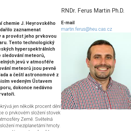
RNDr. Ferus Martin Ph.D.
E-mail
í chemie J. Heyrovského
martin.ferus@heu.cas.cz
odařilo zaznamenat
y a provést jeho prvkovou
aru. Tento technologický
eských hyperspektrálních
e sledování meteorů,
telných jevů v atmosféře
ování meteorů jsou pevně
 řada a čeští astronomové z
í misím vedeným Ústavem
dporu, dokonce nedávno
vatoři.
krývá jen několik procent dění
mace o prvkovém složení stovek
o atmosféry Země. Světelná
složení meziplanetární hmoty.