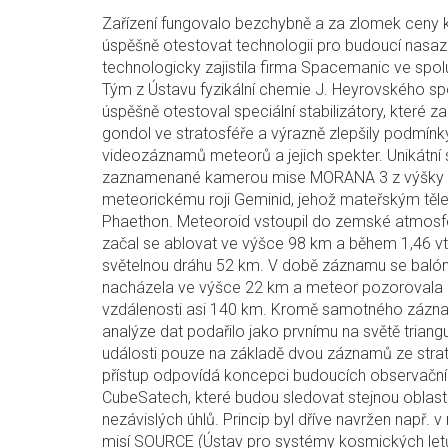
Zařízení fungovalo bezchybně a za zlomek ceny
úspěšně otestovat technologii pro budoucí nasaz
technologicky zajistila firma Spacemanic ve spolup
Tým z Ústavu fyzikální chemie J. Heyrovského spol
úspěšně otestoval speciální stabilizátory, které zab
gondol ve stratosféře a výrazně zlepšily podmínk
videozáznamů meteorů a jejich spekter. Unikátní
zaznamenané kamerou mise MORANA 3 z výšky př
meteorickému roji Geminid, jehož mateřským těle
Phaethon. Meteoroid vstoupil do zemské atmosféry
začal se ablovat ve výšce 98 km a během 1,46 vt
světelnou dráhu 52 km. V době záznamu se ba
nacházela ve výšce 22 km a meteor pozorovala 
vzdálenosti asi 140 km. Kromě samotného zázna
analýze dat podařilo jako prvnímu na světě trian
události pouze na základě dvou záznamů ze strat
přístup odpovídá koncepci budoucích observačníc
CubeSatech, které budou sledovat stejnou oblas
nezávislých úhlů. Princip byl dříve navržen např. v 
misí SOURCE (Ústav pro systémy kosmických letů, 