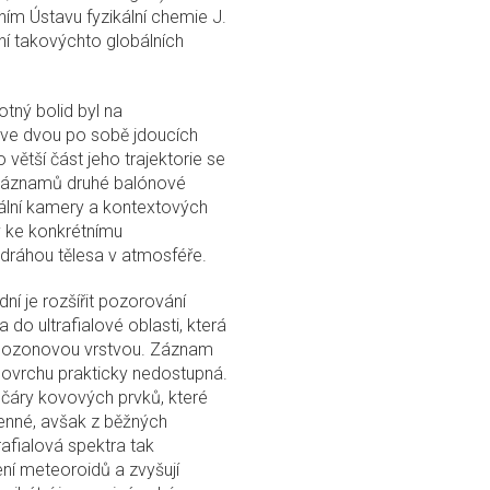
m Ústavu fyzikální chemie J.
ní takovýchto globálních
tný bolid byl na
ve dvou po sobě jdoucích
ětší část jeho trajektorie se
 záznamů druhé balónové
lní kamery a kontextových
ev ke konkrétnímu
 dráhou tělesa v atmosféře.
ní je rozšířit pozorování
 do ultrafialové oblasti, která
í ozonovou vrstvou. Záznam
povrchu prakticky nedostupná.
í čáry kovových prvků, které
enné, avšak z běžných
afialová spektra tak
ní meteoroidů a zvyšují