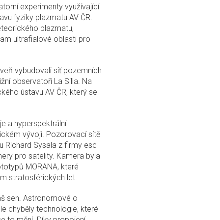
torní experimenty využívající
avu fyziky plazmatu AV ČR.
teorického plazmatu,
am ultrafialové oblasti pro
veň vybudovali síť pozemních
žní observatoři La Silla. Na
kého ústavu AV ČR, který se
e a hyperspektrální
ickém vývoji. Pozorovací sítě
 Richard Sysala z firmy esc
ery pro satelity. Kamera byla
ototypů MORANA, které
 stratosférických let.
náš sen. Astronomové o
ale chyběly technologie, které
e to mění. Díky propojení