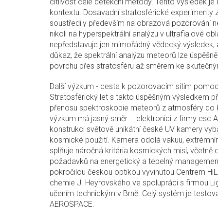
citlivost celé detekční metody. Tento výsledek je 
kontextu. Dosavadní stratosférické experimenty
soustředily především na obrazová pozorování n
nikoli na hyperspektrální analýzu v ultrafialové ob
nepředstavuje jen mimořádný vědecký výsledek, 
důkaz, že spektrální analýzu meteorů lze úspěš
povrchu přes stratosféru až směrem ke skuteč
Další výzkum - cesta k pozorovacím sítím pomo
Stratosférický let s takto úspěšným výsledkem p
přenosu spektroskopie meteorů z atmosféry do 
výzkum má jasný směr – elektronici z firmy esc 
konstrukci světově unikátní české UV kamery v
kosmické použití. Kamera odolá vakuu, extrémním
splňuje náročná kritéria kosmických misí, včetně o
požadavků na energetický a tepelný managemen
pokročilou českou optikou vyvinutou Centrem HiL
chemie J. Heyrovského ve spolupráci s firmou L
učením technickým v Brně. Celý systém je testov
AEROSPACE.