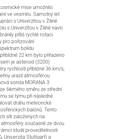
 kosmické mise umožnilo
ení ve vesmíru. Samotný let
ráci s Univerzitou v Žilině.
u s Univerzitou v Žilině navíc
ránily příliš rychlé rotaci
y pro pořizování
 spektrum bolidu
ibližně 22 km bylo přiřazeno
sem je asteroid (3200)
 rychlostí přibližně 36 km/s,
eřiny urazil atmosférou
lónová sonda MORANA 3
ze šikmého směru ze střední
mu se týmu při následné
gulovat dráhu meteorické
osférických balónů. Tento
h sítí založených na
t atmosféry současně ze dvou
rámci studií proveditelnosti
Univerzita Stuttgart) a