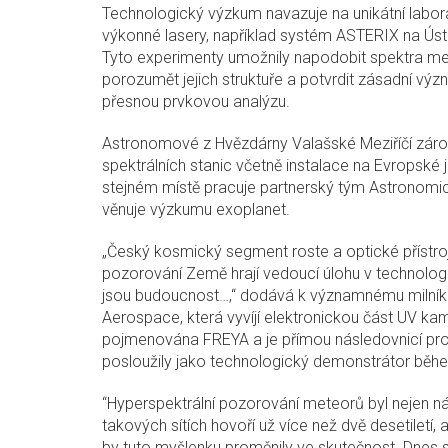
Technologický výzkum navazuje na unikátní labora
výkonné lasery, například systém ASTERIX na Úst
Tyto experimenty umožnily napodobit spektra me
porozumět jejich struktuře a potvrdit zásadní význ
přesnou prvkovou analýzu.
Astronomové z Hvězdárny Valašské Meziříčí záro
spektrálních stanic včetně instalace na Evropské ji
stejném místě pracuje partnerský tým Astronomic
věnuje výzkumu exoplanet.
„Český kosmický segment roste a optické přístroj
pozorování Země hrají vedoucí úlohu v technolog
jsou budoucnost…,“ dodává k významnému milníku
Aerospace, která vyvíjí elektronickou část UV kam
pojmenována FREYA a je přímou následovnicí pr
posloužily jako technologický demonstrátor během
“Hyperspektrální pozorování meteorů byl nejen 
takových sítích hovoří už více než dvě desetiletí, 
by tuto myšlenku proměnily ve skutečnost. Dnes s