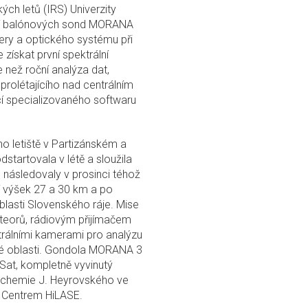
ch letů (IRS) Univerzity
t tří balónových sond MORANA
ry a optického systému při
ískat první spektrální
 než roční analýza dat,
 prolétajícího nad centrálním
í specializovaného softwaru
o letiště v Partizánském a
tartovala v létě a sloužila
 následovaly v prosinci téhož
í výšek 27 a 30 km a po
blasti Slovenského ráje. Mise
teorů, rádiovým přijímačem
ktrálními kamerami pro analýzu
ové oblasti. Gondola MORANA 3
Sat, kompletně vyvinutý
í chemie J. Heyrovského ve
a Centrem HiLASE.