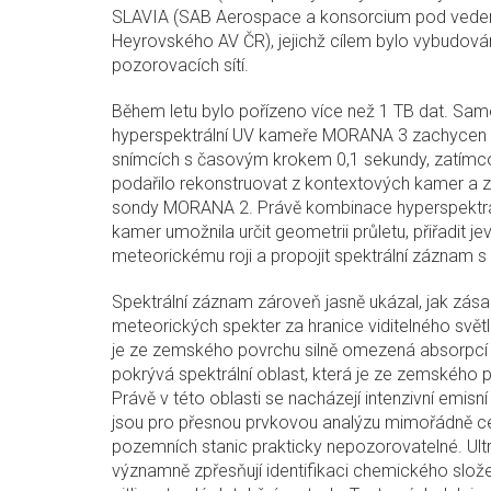
SLAVIA (SAB Aerospace a konsorcium pod vedení
Heyrovského AV ČR), jejichž cílem bylo vybudová
pozorovacích sítí.
Během letu bylo pořízeno více než 1 TB dat. Samo
hyperspektrální UV kameře MORANA 3 zachycen 
snímcích s časovým krokem 0,1 sekundy, zatímco v
podařilo rekonstruovat z kontextových kamer a
sondy MORANA 2. Právě kombinace hyperspektrá
kamer umožnila určit geometrii průletu, přiřadit j
meteorickému roji a propojit spektrální záznam s
Spektrální záznam zároveň jasně ukázal, jak zásad
meteorických spekter za hranice viditelného světla
je ze zemského povrchu silně omezená absorpc
pokrývá spektrální oblast, která je ze zemského 
Právě v této oblasti se nacházejí intenzivní emisn
jsou pro přesnou prvkovou analýzu mimořádně c
pozemních stanic prakticky nepozorovatelné. Ultr
významně zpřesňují identifikaci chemického slože