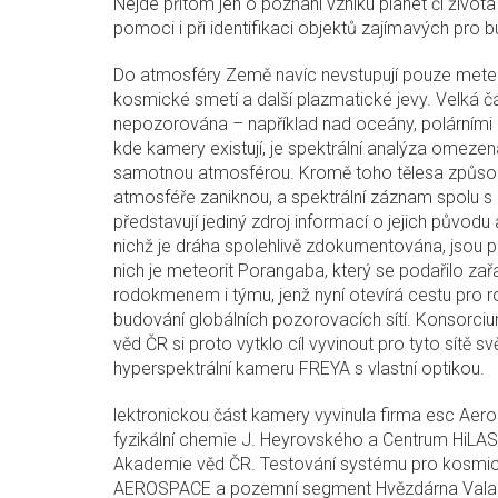
Nejde přitom jen o poznání vzniku planet či živo
pomoci i při identifikaci objektů zajímavých pro 
Do atmosféry Země navíc nevstupují pouze meteor
kosmické smetí a další plazmatické jevy. Velká 
nepozorována – například nad oceány, polárními o
kde kamery existují, je spektrální analýza omez
samotnou atmosférou. Kromě toho tělesa způsob
atmosféře zaniknou, a spektrální záznam spolu s u
představují jediný zdroj informací o jejich původu 
nichž je dráha spolehlivě zdokumentována, jsou 
nich je meteorit Porangaba, který se podařilo zařa
rodokmenem i týmu, jenž nyní otevírá cestu pro ro
budování globálních pozorovacích sítí. Konsor
věd ČR si proto vytklo cíl vyvinout pro tyto sítě s
hyperspektrální kameru FREYA s vlastní optikou.
lektronickou část kamery vyvinula firma esc Aer
fyzikální chemie J. Heyrovského a Centrum HiLAS
Akademie věd ČR. Testování systému pro kosmick
AEROSPACE a pozemní segment Hvězdárna Valaš