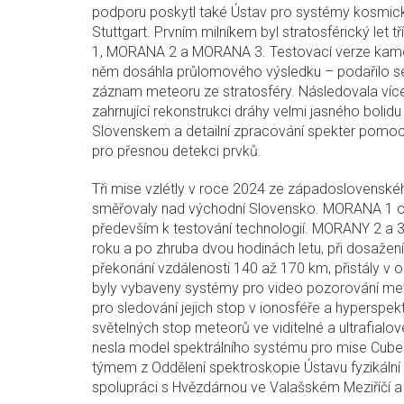
podporu poskytl také Ústav pro systémy kosmický
Stuttgart. Prvním milníkem byl stratosférický le
1, MORANA 2 a MORANA 3. Testovací verze kame
něm dosáhla průlomového výsledku – podařilo se z
záznam meteoru ze stratosféry. Následovala více
zahrnující rekonstrukci dráhy velmi jasného bolidu
Slovenskem a detailní zpracování spekter pomoc
pro přesnou detekci prvků.
Tři mise vzlétly v roce 2024 ze západoslovenskéh
směřovaly nad východní Slovensko. MORANA 1 ods
především k testování technologií. MORANY 2 a 3
roku a po zhruba dvou hodinách letu, při dosažen
překonání vzdálenosti 140 až 170 km, přistály v o
byly vybaveny systémy pro video pozorování me
pro sledování jejich stop v ionosféře a hyperspe
světelných stop meteorů ve viditelné a ultrafial
nesla model spektrálního systému pro mise Cube
týmem z Oddělení spektroskopie Ústavu fyzikáln
spolupráci s Hvězdárnou ve Valašském Meziříčí 