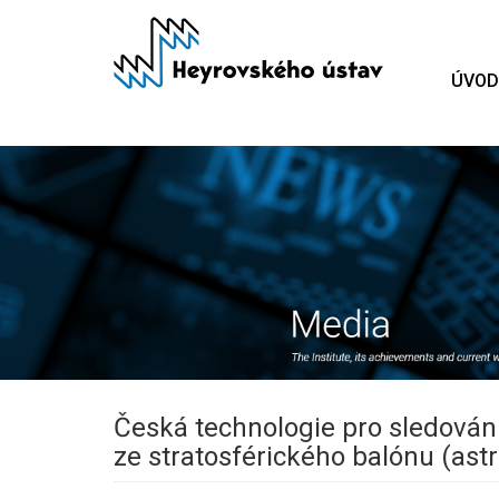
Přejít
k
hlavnímu
ÚVOD
obsahu
Česká technologie pro sledován
ze stratosférického balónu (astr