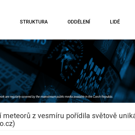
STRUKTURA
ODDĚLENÍ
LIDÉ
í meteorů z vesmíru pořídila světově uni
o.cz)