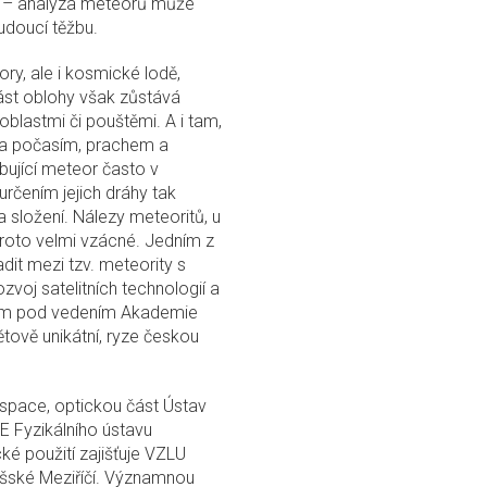
ta – analýza meteorů může
budoucí těžbu.
y, ale i kosmické lodě,
část oblohy však zůstává
blastmi či pouštěmi. A i tam,
ena počasím, prachem a
ující meteor často v
rčením jejich dráhy tak
a složení. Nálezy meteoritů, u
proto velmi vzácné. Jedním z
dit mezi tzv. meteority s
zvoj satelitních technologií a
cium pod vedením Akademie
větově unikátní, ryze českou
ospace, optickou část Ústav
E Fyzikálního ústavu
é použití zajišťuje VZLU
ské Meziříčí. Významnou