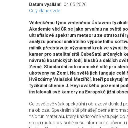
Datum vysílání
04.05.2026
Celý článek zde
Vědeckému týmu vedenému Ústavem fyzikáln
Akademie věd ČR se jako prvnímu na světě p
ultrafialové spektrum meteoru ze stratosfér
analýzu pomocí unikátního výpočetního softw
milník představuje významný krok ve vývoji č
kamer pro satelitní sítě CubeSatů určených k
návratů kosmických lodí, blesků a dalších svě
Země. Standardní astronomické sítě pro sled
ukotveny na Zemi. Na světě jich funguje celá
Hvězdárny Valašské Meziříčí, kteří poskytuj
fyzikální chemie J. Heyrovského pozemní po
instalovali své kamery na Evropské jižní obser
Celosvětově však spektrální i obrazový dohled po
na obloze. Spektrální sítě přinášejí cenné infor
tisíc tun materiálu, který každoročně vstupuje d
stopa meteoru v sobě nese informaci o původu i 